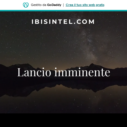
Gestito da
GoDaddy
|
Crea il tuo sito web gratis
IBISINTEL.COM
‌Lancio imminente